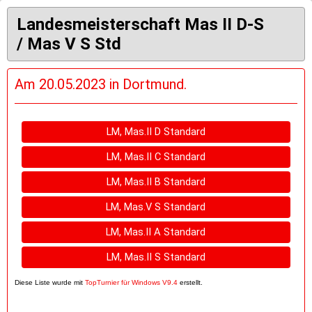
Landesmeisterschaft Mas II D-S
/ Mas V S Std
Am 20.05.2023 in Dortmund.
LM, Mas.II D Standard
LM, Mas.II C Standard
LM, Mas.II B Standard
LM, Mas.V S Standard
LM, Mas.II A Standard
LM, Mas.II S Standard
Diese Liste wurde mit
TopTurnier für Windows V9.4
erstellt.