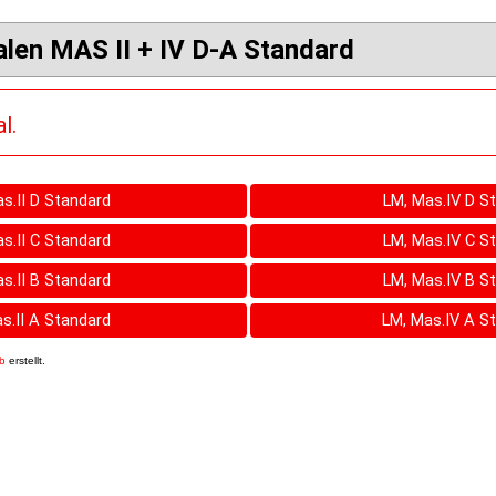
len MAS II + IV D-A Standard
l.
s.II D Standard
LM, Mas.IV D S
s.II C Standard
LM, Mas.IV C S
s.II B Standard
LM, Mas.IV B S
s.II A Standard
LM, Mas.IV A S
6b
erstellt.