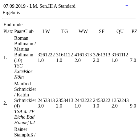
07.09.2019 - LM, Sen.III A Standard
≡
Ergebnis
Endrunde
Platz
Paar/Club
LW
TG
WW
SF
QU
PZ
Roman
Bullmann /
Martina
Bullmann
3261222
3161122
4161313
3261313
3161112
1.
(10)
1.0
1.0
2.0
2.0
1.0
7.0
TSC
Excelsior
Köln
Manfred
Schmickler
/ Katrin
Schmickler
2453313
2353413
2443222
2453222
1352243
2.
(4)
3.0
2.0
1.0
1.0
2.0
9.0
TSA d. TV
Eiche Bad
Honnef 02
Rainer
Stampfuß /