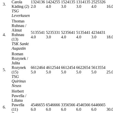
Carola
1324136
1424255
1524135
1314135
2525326
3.
Käding (2)
2.0
4.0
3.0
3.0
4.0
16.
TSG
Leverkusen
Thomas
Ruhnau /
Almut
5135541
5235331
5235641
5135441
4234431
4.
Ruhnau
4.0
3.0
4.0
4.0
3.0
18.
(13)
TSK Sankt
Augustin
Roman
Rozynek /
Julita
Rozynek
6612464
4612544
6612454
6622654
5613554
5.
(15)
5.0
5.0
5.0
5.0
5.0
25.
TSG
Quirinus
Neuss
Herbert
Pawella /
Liliana
Pawella
4546655
6546666
3356566
4546566
6446665
6.
(11)
6.0
6.0
6.0
6.0
6.0
30.