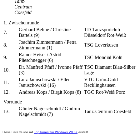
Tanz-
Centrum
Coesfeld
1. Zwischenrunde
Gerhard Behne / Christine
TD Tanzsportclub
7.
Bartels (9)
Düsseldorf Rot-Weiß
Joachim Zimmermann / Petra
8.
TSG Leverkusen
Zimmermann (1)
Rainer Heisel / Astrid
9.
TSC Mondial Köln
Plieschnegger (6)
Dr. Manfred Pfaff / Ivonne Pfaff
TSC Diamant Blau-Silber
10.
(3)
Lage
Lutz Januschowski / Ellen
VTG Grün-Gold
11.
Januschowski (16)
Recklinghausen
12.
Andreas Kops / Birgit Kops (8)
TGC Rot-Weiß Porz
Vorrunde
Günter Nagelschmidt / Gudrun
13.
Tanz-Centrum Coesfeld
Nagelschmidt (7)
Diese Liste wurde mit
TopTurnier für Windows V8.8a
erstellt.