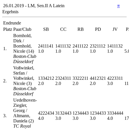
26.01.2019 - LM, Sen.II A Latein
≡
Ergebnis
Endrunde
Platz
Paar/Club
SB
CC
RB
PD
JV
P
Bornhold,
Dirk /
Bornhold,
2411141
1411132
2411122
2321112
1411132
1.
Nicole (14)
1.0
1.0
1.0
1.0
1.0
5.
Boston-Club
Düsseldorf
Voßwinkel,
Stefan /
Voßwinkel,
1334212
2324311
3322211
4412321
4223311
2.
Nicole (3)
2.0
2.0
2.0
2.0
3.0
11
Boston-Club
Düsseldorf
Uedelhoven-
Ziegler,
Georg /
4222434
3132443
1234443
1234433
3334444
3.
Altmann,
4.0
3.0
3.0
3.0
4.0
17
Daniela (2)
TC Royal