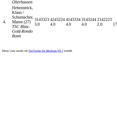
Oberhausen
Hebenstrick,
Klaus /
Schumacher,
3143323
4243224
4143334
3143244
2142223
4.
Maren (27)
3.0
4.0
4.0
4.0
2.0
17
TSC Blau-
Gold-Rondo
Bonn
Diese Liste wurde mit
TopTurnier für Windows V8.7
erstellt.