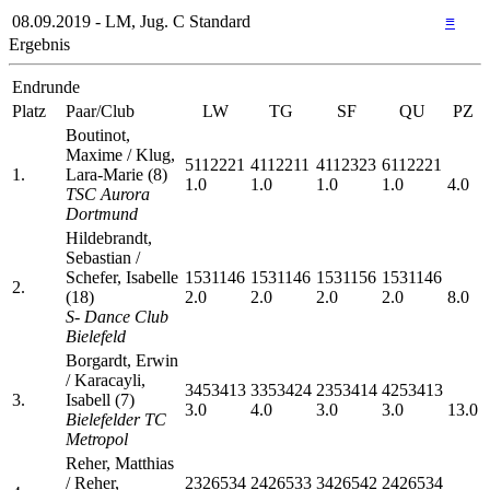
08.09.2019 - LM, Jug. C Standard
≡
Ergebnis
Endrunde
Platz
Paar/Club
LW
TG
SF
QU
PZ
Boutinot,
Maxime / Klug,
5112221
4112211
4112323
6112221
1.
Lara-Marie (8)
1.0
1.0
1.0
1.0
4.0
TSC Aurora
Dortmund
Hildebrandt,
Sebastian /
Schefer, Isabelle
1531146
1531146
1531156
1531146
2.
(18)
2.0
2.0
2.0
2.0
8.0
S- Dance Club
Bielefeld
Borgardt, Erwin
/ Karacayli,
3453413
3353424
2353414
4253413
3.
Isabell (7)
3.0
4.0
3.0
3.0
13.0
Bielefelder TC
Metropol
Reher, Matthias
/ Reher,
2326534
2426533
3426542
2426534