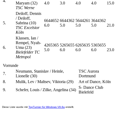
4.
Maryam (32)
4.0
3.0
4.0
4.0
15.0
TSC Werne
Deiloff, Dennis
/ Deiloff,
6644652
6644362
5644261
3644362
5.
Sabrina (10)
6.0
5.0
5.0
5.0
21.0
TSC Excelsior
Köln
Klassen, Ian /
Rempel, Nyah-
4265365
5265655
6265635
5365655
6.
Uma (23)
5.0
6.0
6.0
6.0
23.0
Bielefelder TC
Metropol
Vorrunde
Neumann, Stanislav / Heinle,
TSC Aurora
7.
Lionelle (30)
Dortmund
8.
Mulik, Lev / Maltsev, Viktoria (29)
Art of Dance, Köln
S- Dance Club
9.
Schefer, Louis / Zilke, Angelina (34)
Bielefeld
Diese Liste wurde mit
TopTurnier für Windows V8.8a
erstellt.