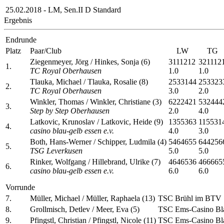
25.02.2018 - LM, Sen.II D Standard
Ergebnis
Endrunde
Platz
Paar/Club
LW
TG
Ziegenmeyer, Jörg / Hinkes, Sonja (6)
3111212
321112
1.
TC Royal Oberhausen
1.0
1.0
Tlauka, Michael / Tlauka, Rosalie (8)
2533144
253323
2.
TC Royal Oberhausen
3.0
2.0
Winkler, Thomas / Winkler, Christiane (3)
6222421
532444
3.
Step by Step Oberhausen
2.0
4.0
Latkovic, Krunoslav / Latkovic, Heide (9)
1355363
115531
4.
casino blau-gelb essen e.v.
4.0
3.0
Both, Hans-Werner / Schipper, Ludmila (4)
5464655
644256
5.
TSG Leverkusen
5.0
5.0
Rinker, Wolfgang / Hillebrand, Ulrike (7)
4646536
466665
6.
casino blau-gelb essen e.v.
6.0
6.0
Vorrunde
7.
Müller, Michael / Müller, Raphaela (13)
TSC Brühl im BTV 
8.
Grollmisch, Detlev / Meer, Eva (5)
TSC Ems-Casino Bl
9.
Pfingstl, Christian / Pfingstl, Nicole (11)
TSC Ems-Casino Bl