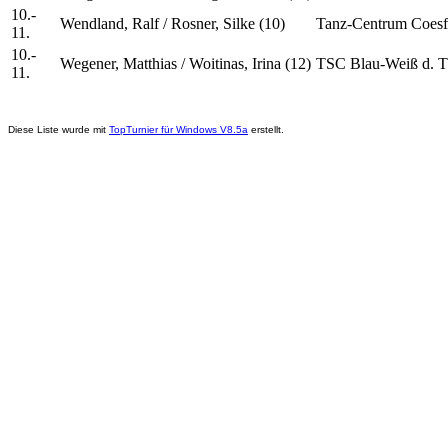
10.-
Wendland, Ralf / Rosner, Silke (10)
Tanz-Centrum Coesf
11.
10.-
Wegener, Matthias / Woitinas, Irina (12)
TSC Blau-Weiß d. T
11.
Diese Liste wurde mit
TopTurnier für Windows V8.5a
erstellt.