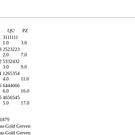
QU
PZ
1
3111111
1.0
3.0
3
2523223
2.0
7.0
2
5332432
3.0
9.0
4
1265354
4.0
11.0
6
6444666
6.0
16.0
5
4656545
5.0
17.0
1879
au-Gold Greven
au-Gold Greven