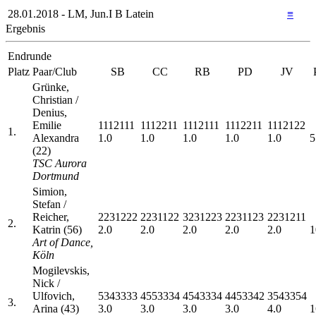
28.01.2018 - LM, Jun.I B Latein
≡
Ergebnis
Endrunde
Platz
Paar/Club
SB
CC
RB
PD
JV
Grünke,
Christian /
Denius,
Emilie
1112111
1112211
1112111
1112211
1112122
1.
Alexandra
1.0
1.0
1.0
1.0
1.0
5
(22)
TSC Aurora
Dortmund
Simion,
Stefan /
Reicher,
2231222
2231122
3231223
2231123
2231211
2.
Katrin (56)
2.0
2.0
2.0
2.0
2.0
1
Art of Dance,
Köln
Mogilevskis,
Nick /
Ulfovich,
5343333
4553334
4543334
4453342
3543354
3.
Arina (43)
3.0
3.0
3.0
3.0
4.0
1