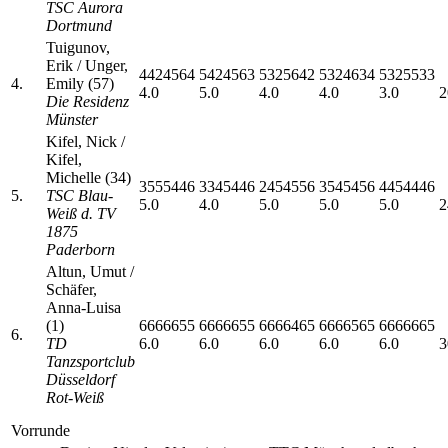
TSC Aurora
Dortmund
Tuigunov,
Erik / Unger,
4424564
5424563
5325642
5324634
5325533
4.
Emily (57)
4.0
5.0
4.0
4.0
3.0
2
Die Residenz
Münster
Kifel, Nick /
Kifel,
Michelle (34)
3555446
3345446
2454556
3545456
4454446
5.
TSC Blau-
5.0
4.0
5.0
5.0
5.0
2
Weiß d. TV
1875
Paderborn
Altun, Umut /
Schäfer,
Anna-Luisa
(1)
6666655
6666655
6666465
6666565
6666665
6.
TD
6.0
6.0
6.0
6.0
6.0
3
Tanzsportclub
Düsseldorf
Rot-Weiß
Vorrunde