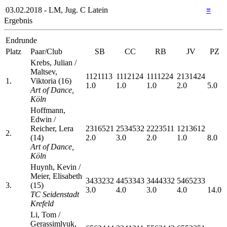
03.02.2018 - LM, Jug. C Latein
≡
Ergebnis
Endrunde
Platz
Paar/Club
SB
CC
RB
JV
PZ
Krebs, Julian /
Maltsev,
1121113
1112124
1111224
2131424
1.
Viktoria (16)
1.0
1.0
1.0
2.0
5.0
Art of Dance,
Köln
Hoffmann,
Edwin /
Reicher, Lera
2316521
2534532
2223511
1213612
2.
(14)
2.0
3.0
2.0
1.0
8.0
Art of Dance,
Köln
Huynh, Kevin /
Meier, Elisabeth
3433232
4453343
3444332
5465233
3.
(15)
3.0
4.0
3.0
4.0
14.0
TC Seidenstadt
Krefeld
Li, Tom /
Gerassimlyuk,