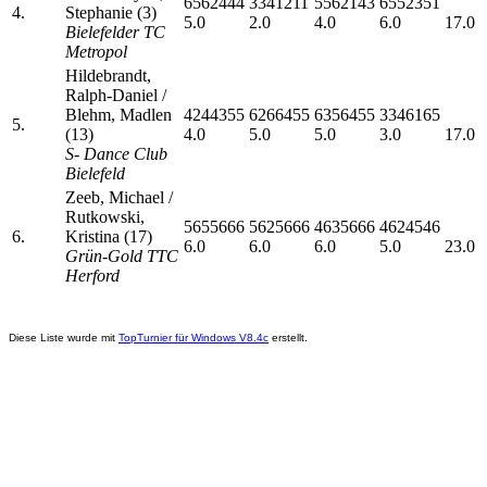
6562444
3341211
5562143
6552351
4.
Stephanie (3)
5.0
2.0
4.0
6.0
17.0
Bielefelder TC
Metropol
Hildebrandt,
Ralph-Daniel /
Blehm, Madlen
4244355
6266455
6356455
3346165
5.
(13)
4.0
5.0
5.0
3.0
17.0
S- Dance Club
Bielefeld
Zeeb, Michael /
Rutkowski,
5655666
5625666
4635666
4624546
6.
Kristina (17)
6.0
6.0
6.0
5.0
23.0
Grün-Gold TTC
Herford
Diese Liste wurde mit
TopTurnier für Windows V8.4c
erstellt.