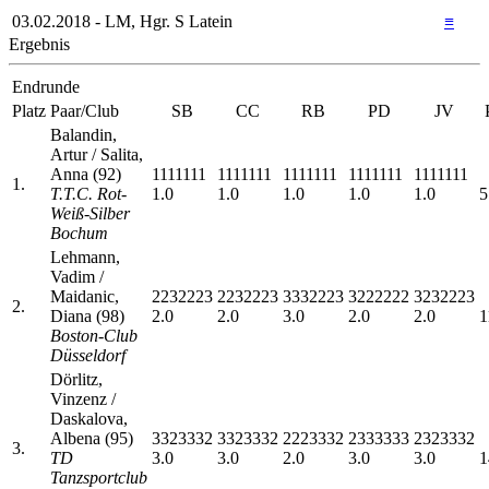
03.02.2018 - LM, Hgr. S Latein
≡
Ergebnis
Endrunde
Platz
Paar/Club
SB
CC
RB
PD
JV
Balandin,
Artur / Salita,
Anna (92)
1111111
1111111
1111111
1111111
1111111
1.
T.T.C. Rot-
1.0
1.0
1.0
1.0
1.0
5
Weiß-Silber
Bochum
Lehmann,
Vadim /
Maidanic,
2232223
2232223
3332223
3222222
3232223
2.
Diana (98)
2.0
2.0
3.0
2.0
2.0
1
Boston-Club
Düsseldorf
Dörlitz,
Vinzenz /
Daskalova,
Albena (95)
3323332
3323332
2223332
2333333
2323332
3.
TD
3.0
3.0
2.0
3.0
3.0
1
Tanzsportclub