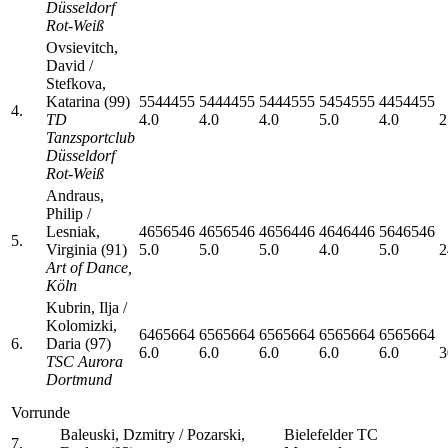
Düsseldorf
Rot-Weiß
Ovsievitch,
David /
Stefkova,
Katarina (99)
5544455
5444455
5444555
5454555
4454455
4.
TD
4.0
4.0
4.0
5.0
4.0
2
Tanzsportclub
Düsseldorf
Rot-Weiß
Andraus,
Philip /
Lesniak,
4656546
4656546
4656446
4646446
5646546
5.
Virginia (91)
5.0
5.0
5.0
4.0
5.0
2
Art of Dance,
Köln
Kubrin, Ilja /
Kolomizki,
6465664
6565664
6565664
6565664
6565664
6.
Daria (97)
6.0
6.0
6.0
6.0
6.0
3
TSC Aurora
Dortmund
Vorrunde
Baleuski, Dzmitry / Pozarski,
Bielefelder TC
7.