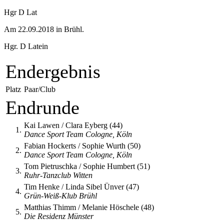
Hgr D Lat
Am 22.09.2018 in Brühl.
Hgr. D Latein
Endergebnis
Platz
Paar/Club
Endrunde
Kai Lawen / Clara Eyberg (44)
1.
Dance Sport Team Cologne, Köln
Fabian Hockerts / Sophie Wurth (50)
2.
Dance Sport Team Cologne, Köln
Tom Pietruschka / Sophie Humbert (51)
3.
Ruhr-Tanzclub Witten
Tim Henke / Linda Sibel Ünver (47)
4.
Grün-Weiß-Klub Brühl
Matthias Thimm / Melanie Höschele (48)
5.
Die Residenz Münster