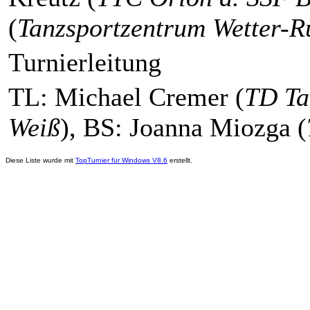
(
Tanzsportzentrum Wetter-R
Turnierleitung
TL: Michael Cremer (
TD Ta
Weiß
), BS: Joanna Miozga (
Diese Liste wurde mit
TopTurnier für Windows V8.6
erstellt.