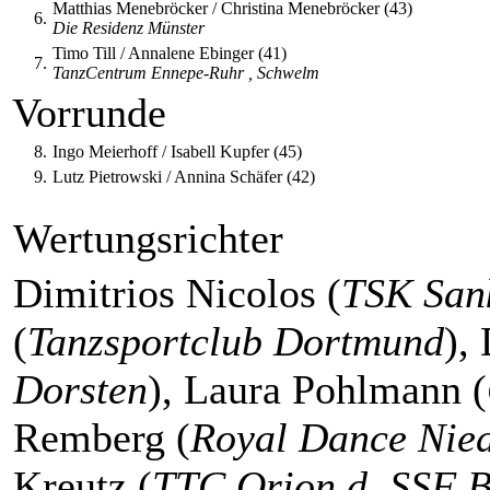
Matthias Menebröcker / Christina Menebröcker (43)
6.
Die Residenz Münster
Timo Till / Annalene Ebinger (41)
7.
TanzCentrum Ennepe-Ruhr , Schwelm
Vorrunde
8.
Ingo Meierhoff / Isabell Kupfer (45)
9.
Lutz Pietrowski / Annina Schäfer (42)
Wertungsrichter
Dimitrios Nicolos (
TSK Sank
(
Tanzsportclub Dortmund
),
Dorsten
), Laura Pohlmann (
Remberg (
Royal Dance Nied
Kreutz (
TTC Orion d. SSF 