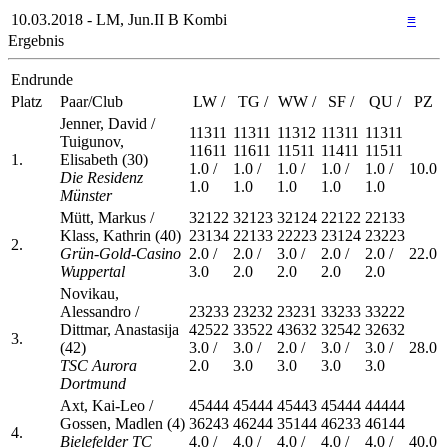
10.03.2018 - LM, Jun.II B Kombi
≡
Ergebnis
Endrunde
Platz
Paar/Club
LW /
TG /
WW /
SF /
QU /
PZ
Jenner, David /
11311
11311
11312
11311
11311
Tuigunov,
11611
11611
11511
11411
11511
1.
Elisabeth (30)
1.0 /
1.0 /
1.0 /
1.0 /
1.0 /
10.0
Die Residenz
1.0
1.0
1.0
1.0
1.0
Münster
Mütt, Markus /
32122
32123
32124
22122
22133
Klass, Kathrin (40)
23134
22133
22223
23124
23223
2.
Grün-Gold-Casino
2.0 /
2.0 /
3.0 /
2.0 /
2.0 /
22.0
Wuppertal
3.0
2.0
2.0
2.0
2.0
Novikau,
Alessandro /
23233
23232
23231
33233
33222
Dittmar, Anastasija
42522
33522
43632
32542
32632
3.
(42)
3.0 /
3.0 /
2.0 /
3.0 /
3.0 /
28.0
TSC Aurora
2.0
3.0
3.0
3.0
3.0
Dortmund
Axt, Kai-Leo /
45444
45444
45443
45444
44444
Gossen, Madlen (4)
36243
46244
35144
46233
46144
4.
Bielefelder TC
4.0 /
4.0 /
4.0 /
4.0 /
4.0 /
40.0