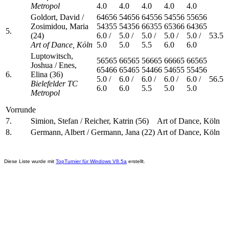
Metropol
4.0
4.0
4.0
4.0
4.0
Goldort, David /
64656
54656
64556
54556
55656
Zosimidou, Maria
54355
54356
66355
65366
64365
5.
(24)
6.0 /
5.0 /
5.0 /
5.0 /
5.0 /
53.5
Art of Dance, Köln
5.0
5.0
5.5
6.0
6.0
Luptowitsch,
56565
66565
56665
66665
66565
Joshua / Enes,
65466
65465
54466
54655
55456
6.
Elina (36)
5.0 /
6.0 /
6.0 /
6.0 /
6.0 /
56.5
Bielefelder TC
6.0
6.0
5.5
5.0
5.0
Metropol
Vorrunde
7.
Simion, Stefan / Reicher, Katrin (56)
Art of Dance, Köln
8.
Germann, Albert / Germann, Jana (22)
Art of Dance, Köln
Diese Liste wurde mit
TopTurnier für Windows V8.5a
erstellt.