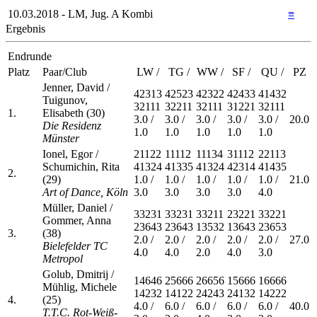
10.03.2018 - LM, Jug. A Kombi
≡
Ergebnis
Endrunde
Platz
Paar/Club
LW /
TG /
WW /
SF /
QU /
PZ
Jenner, David /
42313
42523
42322
42433
41432
Tuigunov,
32111
32211
32111
31221
32111
1.
Elisabeth (30)
3.0 /
3.0 /
3.0 /
3.0 /
3.0 /
20.0
Die Residenz
1.0
1.0
1.0
1.0
1.0
Münster
Ionel, Egor /
21122
11112
11134
31112
22113
Schumichin, Rita
41324
41335
41324
42314
41435
2.
(29)
1.0 /
1.0 /
1.0 /
1.0 /
1.0 /
21.0
Art of Dance, Köln
3.0
3.0
3.0
3.0
4.0
Müller, Daniel /
33231
33231
33211
23221
33221
Gommer, Anna
23643
23643
13532
13643
23653
3.
(38)
2.0 /
2.0 /
2.0 /
2.0 /
2.0 /
27.0
Bielefelder TC
4.0
4.0
2.0
4.0
3.0
Metropol
Golub, Dmitrij /
14646
25666
26656
15666
16666
Mühlig, Michele
14232
14122
24243
24132
14222
4.
(25)
4.0 /
6.0 /
6.0 /
6.0 /
6.0 /
40.0
T.T.C. Rot-Weiß-