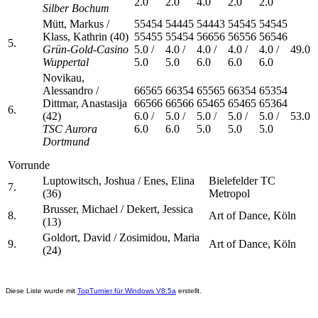
2.0
2.0
4.0
2.0
2.0
Silber Bochum
Mütt, Markus /
55454
54445
54443
54545
54545
Klass, Kathrin (40)
55455
55454
56656
56556
56546
5.
Grün-Gold-Casino
5.0 /
4.0 /
4.0 /
4.0 /
4.0 /
49.0
Wuppertal
5.0
5.0
6.0
6.0
6.0
Novikau,
Alessandro /
66565
66354
65565
66354
65354
Dittmar, Anastasija
66566
66566
65465
65465
65364
6.
(42)
6.0 /
5.0 /
5.0 /
5.0 /
5.0 /
53.0
TSC Aurora
6.0
6.0
5.0
5.0
5.0
Dortmund
Vorrunde
Luptowitsch, Joshua / Enes, Elina
Bielefelder TC
7.
(36)
Metropol
Brusser, Michael / Dekert, Jessica
8.
Art of Dance, Köln
(13)
Goldort, David / Zosimidou, Maria
9.
Art of Dance, Köln
(24)
Diese Liste wurde mit
TopTurnier für Windows V8.5a
erstellt.