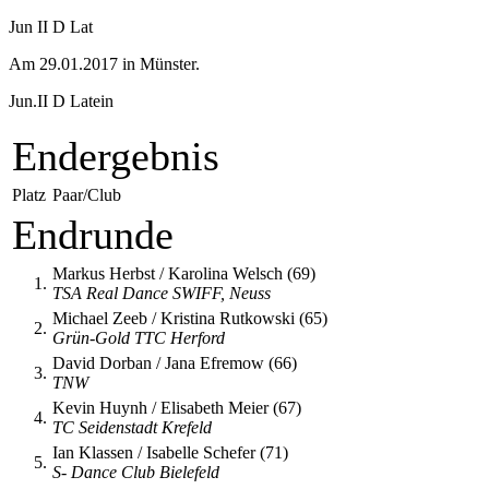
Jun II D Lat
Am 29.01.2017 in Münster.
Jun.II D Latein
Endergebnis
Platz
Paar/Club
Endrunde
Markus Herbst / Karolina Welsch (69)
1.
TSA Real Dance SWIFF, Neuss
Michael Zeeb / Kristina Rutkowski (65)
2.
Grün-Gold TTC Herford
David Dorban / Jana Efremow (66)
3.
TNW
Kevin Huynh / Elisabeth Meier (67)
4.
TC Seidenstadt Krefeld
Ian Klassen / Isabelle Schefer (71)
5.
S- Dance Club Bielefeld