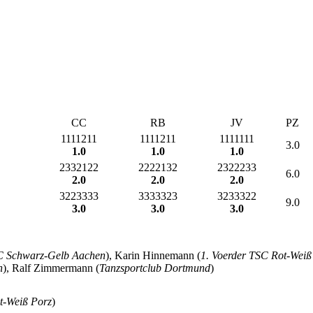
CC
RB
JV
PZ
1111211
1111211
1111111
3.0
1.0
1.0
1.0
2332122
2222132
2322233
6.0
2.0
2.0
2.0
3223333
3333323
3233322
9.0
3.0
3.0
3.0
 Schwarz-Gelb Aachen
), Karin Hinnemann (
1. Voerder TSC Rot-Weiß
n
), Ralf Zimmermann (
Tanzsportclub Dortmund
)
-Weiß Porz
)