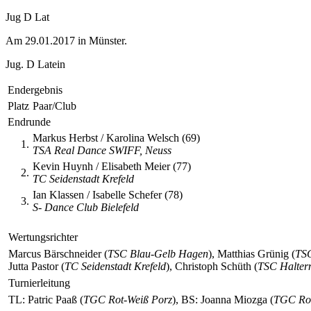
Jug D Lat
Am 29.01.2017 in Münster.
Jug. D Latein
Endergebnis
Platz
Paar/Club
Endrunde
Markus Herbst / Karolina Welsch (69)
1.
TSA Real Dance SWIFF, Neuss
Kevin Huynh / Elisabeth Meier (77)
2.
TC Seidenstadt Krefeld
Ian Klassen / Isabelle Schefer (78)
3.
S- Dance Club Bielefeld
Wertungsrichter
Marcus Bärschneider (
TSC Blau-Gelb Hagen
), Matthias Grünig (
TSC
Jutta Pastor (
TC Seidenstadt Krefeld
), Christoph Schüth (
TSC Halter
Turnierleitung
TL: Patric Paaß (
TGC Rot-Weiß Porz
), BS: Joanna Miozga (
TGC Rot