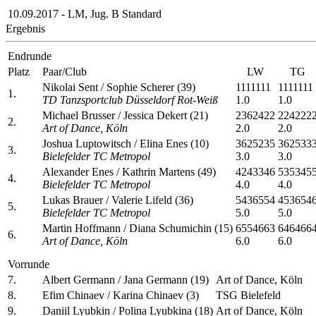
10.09.2017 - LM, Jug. B Standard
Ergebnis
Endrunde
Platz
Paar/Club
LW
TG
Nikolai Sent / Sophie Scherer (39)
1111111
1111111
1.
TD Tanzsportclub Düsseldorf Rot-Weiß
1.0
1.0
Michael Brusser / Jessica Dekert (21)
2362422
224222
2.
Art of Dance, Köln
2.0
2.0
Joshua Luptowitsch / Elina Enes (10)
3625235
362533
3.
Bielefelder TC Metropol
3.0
3.0
Alexander Enes / Kathrin Martens (49)
4243346
535345
4.
Bielefelder TC Metropol
4.0
4.0
Lukas Brauer / Valerie Lifeld (36)
5436554
453654
5.
Bielefelder TC Metropol
5.0
5.0
Martin Hoffmann / Diana Schumichin (15)
6554663
646466
6.
Art of Dance, Köln
6.0
6.0
Vorrunde
7.
Albert Germann / Jana Germann (19)
Art of Dance, Köln
8.
Efim Chinaev / Karina Chinaev (3)
TSG Bielefeld
9.
Daniil Lyubkin / Polina Lyubkina (18)
Art of Dance, Köln