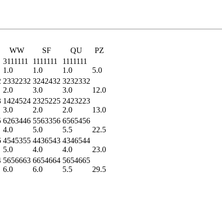
WW
SF
QU
PZ
3111111
1111111
1111111
1.0
1.0
1.0
5.0
2
2332232
3242432
3232332
2.0
3.0
3.0
12.0
3
1424524
2325225
2423223
3.0
2.0
2.0
13.0
5
6263446
5563356
6565456
4.0
5.0
5.5
22.5
6
4545355
4436543
4346544
5.0
4.0
4.0
23.0
4
5656663
6654664
5654665
6.0
6.0
5.5
29.5