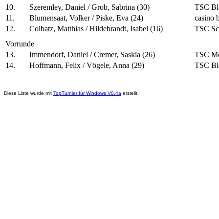
10.
Szeremley, Daniel / Grob, Sabrina (30)
TSC Bl
11.
Blumensaat, Volker / Piske, Eva (24)
casino b
12.
Colbatz, Matthias / Hildebrandt, Isabel (16)
TSC Sc
Vorrunde
13.
Immendorf, Daniel / Cremer, Saskia (26)
TSC Mö
14.
Hoffmann, Felix / Vögele, Anna (29)
TSC Bl
Diese Liste wurde mit
TopTurnier für Windows V8.4a
erstellt.