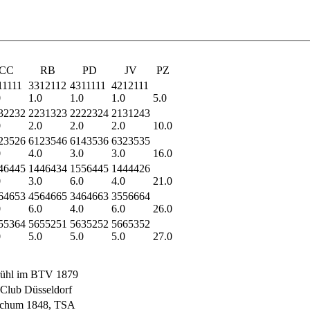
CC
RB
PD
JV
PZ
11111
3312112
4311111
4212111
0
1.0
1.0
1.0
5.0
32232
2231323
2222324
2131243
0
2.0
2.0
2.0
10.0
23526
6123546
6143536
6323535
0
4.0
3.0
3.0
16.0
46445
1446434
1556445
1444426
0
3.0
6.0
4.0
21.0
64653
4564665
3464663
3556664
0
6.0
4.0
6.0
26.0
55364
5655251
5635252
5665352
0
5.0
5.0
5.0
27.0
ühl im BTV 1879
Club Düsseldorf
chum 1848, TSA