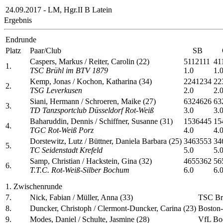
24.09.2017 - LM, Hgr.II B Latein
Ergebnis
Endrunde
Platz
Paar/Club
SB
Caspers, Markus / Reiter, Carolin (22)
5112111
41
1.
TSC Brühl im BTV 1879
1.0
1.
Kemp, Jonas / Kochon, Katharina (34)
2241234
22
2.
TSG Leverkusen
2.0
2.
Siani, Hermann / Schroeren, Maike (27)
6324626
63
3.
TD Tanzsportclub Düsseldorf Rot-Weiß
3.0
3.
Baharuddin, Dennis / Schiffner, Susanne (31)
1536445
15
4.
TGC Rot-Weiß Porz
4.0
4.
Dorstewitz, Lutz / Büttner, Daniela Barbara (25)
3463553
34
5.
TC Seidenstadt Krefeld
5.0
5.
Samp, Christian / Hackstein, Gina (32)
4655362
56
6.
T.T.C. Rot-Weiß-Silber Bochum
6.0
6.
1. Zwischenrunde
7.
Nick, Fabian / Müller, Anna (33)
TSC Br
8.
Duncker, Christoph / Clermont-Duncker, Carina (23)
Boston-
9.
Modes, Daniel / Schulte, Jasmine (28)
VfL Bo