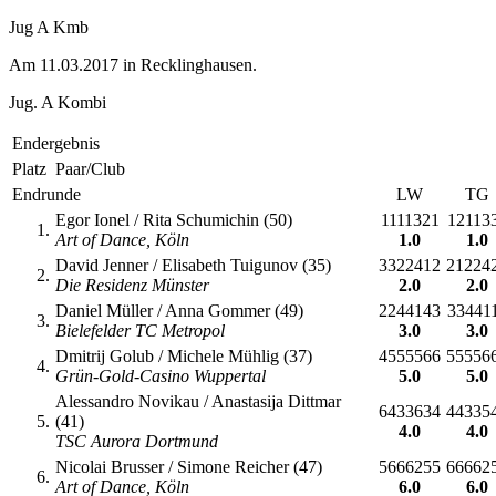
Jug A Kmb
Am 11.03.2017 in Recklinghausen.
Jug. A Kombi
Endergebnis
Platz
Paar/Club
Endrunde
LW
TG
Egor Ionel / Rita Schumichin (50)
1111321
12113
1.
Art of Dance, Köln
1.0
1.0
David Jenner / Elisabeth Tuigunov (35)
3322412
21224
2.
Die Residenz Münster
2.0
2.0
Daniel Müller / Anna Gommer (49)
2244143
33441
3.
Bielefelder TC Metropol
3.0
3.0
Dmitrij Golub / Michele Mühlig (37)
4555566
55556
4.
Grün-Gold-Casino Wuppertal
5.0
5.0
Alessandro Novikau / Anastasija Dittmar
6433634
44335
5.
(41)
4.0
4.0
TSC Aurora Dortmund
Nicolai Brusser / Simone Reicher (47)
5666255
66662
6.
Art of Dance, Köln
6.0
6.0