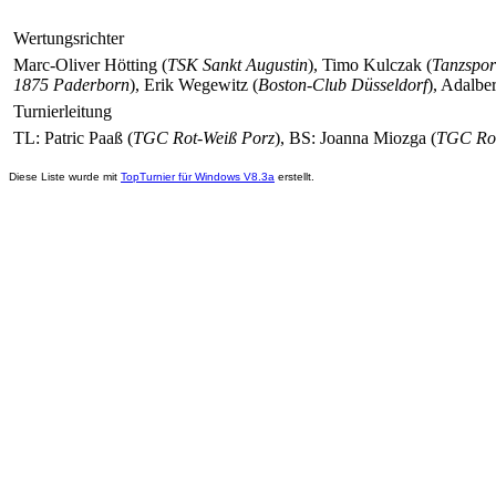
Wertungsrichter
Marc-Oliver Hötting (
TSK Sankt Augustin
), Timo Kulczak (
Tanzspor
1875 Paderborn
), Erik Wegewitz (
Boston-Club Düsseldorf
), Adalbe
Turnierleitung
TL: Patric Paaß (
TGC Rot-Weiß Porz
), BS: Joanna Miozga (
TGC Rot
Diese Liste wurde mit
TopTurnier für Windows V8.3a
erstellt.