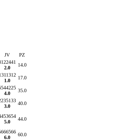
JV
PZ
3122441
14.0
2.0
1311312
17.0
1.0
6544225
35.0
4.0
2235133
40.0
3.0
4453654
44.0
5.0
5666566
60.0
6.0