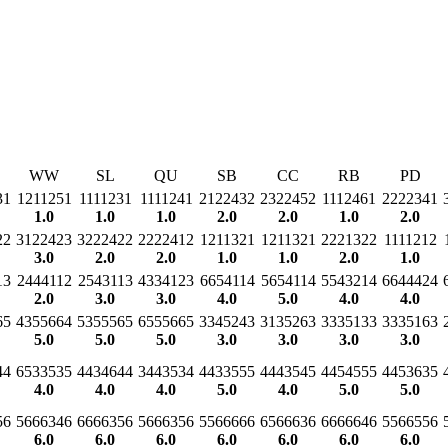
WW
SL
QU
SB
CC
RB
PD
31
1211251
1111231
1111241
2122432
2322452
1112461
2222341
1.0
1.0
1.0
2.0
2.0
1.0
2.0
22
3122423
3222422
2222412
1211321
1211321
2221322
1111212
3.0
2.0
2.0
1.0
1.0
2.0
1.0
13
2444112
2543113
4334123
6654114
5654114
5543214
6644424
2.0
3.0
3.0
4.0
5.0
4.0
4.0
65
4355664
5355565
6555665
3345243
3135263
3335133
3335163
5.0
5.0
5.0
3.0
3.0
3.0
3.0
44
6533535
4434644
3443534
4433555
4443545
4454555
4453635
4.0
4.0
4.0
5.0
4.0
5.0
5.0
56
5666346
6666356
5666356
5566666
6566636
6666646
5566556
6.0
6.0
6.0
6.0
6.0
6.0
6.0