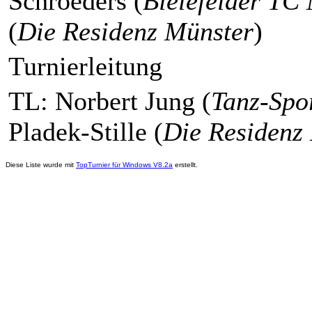
Schroeders (
Bielefelder TC
(
Die Residenz Münster
)
Turnierleitung
TL: Norbert Jung (
Tanz-Spo
Pladek-Stille (
Die Residenz
Diese Liste wurde mit
TopTurnier für Windows V8.2a
erstellt.