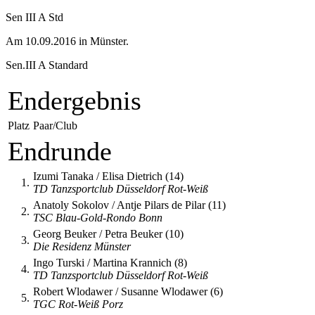
Sen III A Std
Am 10.09.2016 in Münster.
Sen.III A Standard
Endergebnis
Platz
Paar/Club
Endrunde
Izumi Tanaka / Elisa Dietrich (14)
1.
TD Tanzsportclub Düsseldorf Rot-Weiß
Anatoly Sokolov / Antje Pilars de Pilar (11)
2.
TSC Blau-Gold-Rondo Bonn
Georg Beuker / Petra Beuker (10)
3.
Die Residenz Münster
Ingo Turski / Martina Krannich (8)
4.
TD Tanzsportclub Düsseldorf Rot-Weiß
Robert Wlodawer / Susanne Wlodawer (6)
5.
TGC Rot-Weiß Porz