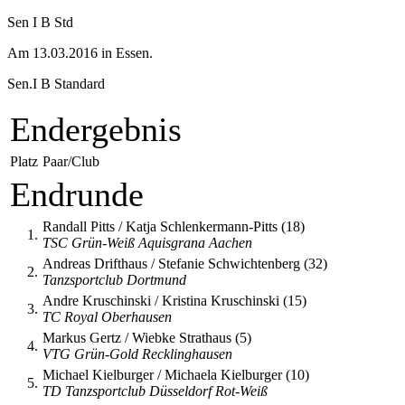
Sen I B Std
Am 13.03.2016 in Essen.
Sen.I B Standard
Endergebnis
Platz
Paar/Club
Endrunde
Randall Pitts / Katja Schlenkermann-Pitts (18)
1.
TSC Grün-Weiß Aquisgrana Aachen
Andreas Drifthaus / Stefanie Schwichtenberg (32)
2.
Tanzsportclub Dortmund
Andre Kruschinski / Kristina Kruschinski (15)
3.
TC Royal Oberhausen
Markus Gertz / Wiebke Strathaus (5)
4.
VTG Grün-Gold Recklinghausen
Michael Kielburger / Michaela Kielburger (10)
5.
TD Tanzsportclub Düsseldorf Rot-Weiß