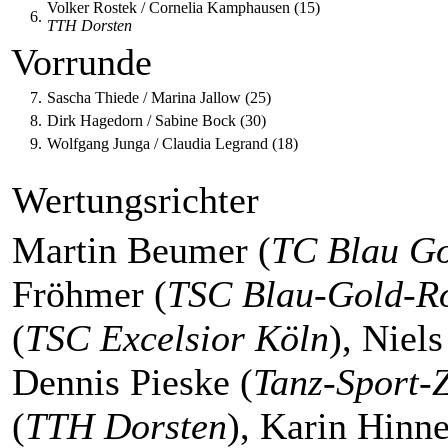
Volker Rostek / Cornelia Kamphausen (15)
6.
TTH Dorsten
Vorrunde
7.
Sascha Thiede / Marina Jallow (25)
8.
Dirk Hagedorn / Sabine Bock (30)
9.
Wolfgang Junga / Claudia Legrand (18)
Wertungsrichter
Martin Beumer (
TC Blau Go
Fröhmer (
TSC Blau-Gold-R
(
TSC Excelsior Köln
), Niel
Dennis Pieske (
Tanz-Sport-
(
TTH Dorsten
), Karin Hinn