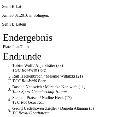
Sen I B Lat
Am 30.01.2016 in Solingen.
Sen.I B Latein
Endergebnis
Platz
Paar/Club
Endrunde
Tobias Wolf / Anja Sträter (38)
1.
TGC Rot-Weiß Porz
Ralf Hackenbroch / Melanie Willutzki (21)
2.
TGC Rot-Weiß Porz
Bastian Nentwich / Mareicke Nentwich (11)
3.
Tanz-Sport-Gemeinschaft Hamm
Stephan Pratsch / Nadine Heck (17)
4.
TTC Rot-Gold Köln
Georg Uedelhoven-Ziegler / Daniela Altmann (3)
5.
TC Royal Oberhausen