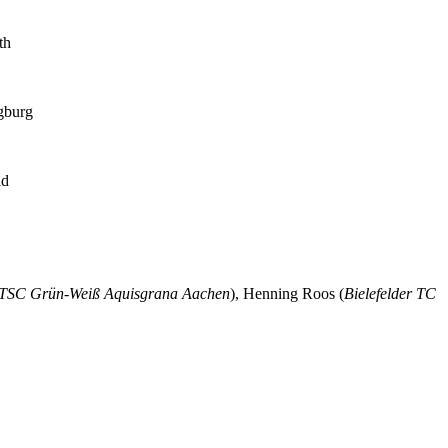
th
gburg
id
TSC Grün-Weiß Aquisgrana Aachen
), Henning Roos (
Bielefelder TC