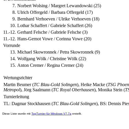
7.
Norbert Wolsing / Margret Lewandowski (25)
8.
Ulrich Offergeld / Barbara Offergeld (17)
9.
Bernhard Verhoeven / Ulrike Verhoeven (18)
10.
Lothar Schaffert / Gabriele Schaffert (26)
11.-12.
Gerhard Felsche / Gabriele Felsche (3)
11.-12.
Hans-Gernot Vowe / Corinna Vowe (20)
Vorrunde
13.
Michael Skowronnek / Petra Skowronnek (9)
14.
Wolfgang Wölk / Christine Wölk (22)
15.
Anton Cremer / Regina Cremer (24)
Wertungsrichter
Martin Beumer (
TC Blau-Gold Solingen
), Heike Macke (
TSG Phoen
Metropol
), Jörg Saalmann (
TC Royal Oberhausen
), Monika Stein (
TS
Turnierleitung
TL: Dagmar Stockhausen (
TC Blau-Gold Solingen
), BS: Dennis Pie
Diese Liste wurde mit
TopTurnier für Windows V7.7a
erstellt.