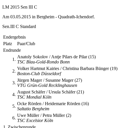
LM 2015 Sen III C
Am 03.05.2015 in Bergheim - Quadrath-Ichendorf.
Sen.III C Standard
Endergebnis
Platz
Paar/Club
Endrunde
Anatoly Sokolov / Antje Pilars de Pilar (15)
1.
TSC Blau-Gold-Rondo Bonn
Volker Hartmut Kairies / Christina Barbara Bünger (19)
2.
Boston-Club Düsseldorf
Jürgen Mager / Susanne Mager (27)
3.
VTG Grün-Gold Recklinghausen
August Schäfer / Ursula Schäfer (21)
4.
TSC Mondial Köln
Ocke Rörden / Heidemarie Rörden (16)
5.
Saltatio Bergheim
Uwe Müller / Petra Müller (2)
6.
TSC Excelsior Köln
1. Zwischenrunde