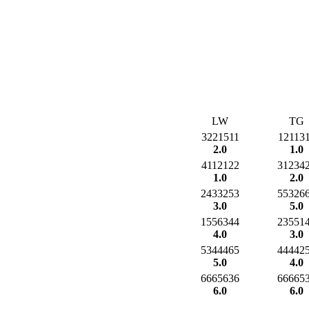
LW
TG
3221511
12113
2.0
1.0
4112122
31234
1.0
2.0
2433253
55326
3.0
5.0
1556344
23551
4.0
3.0
5344465
44442
5.0
4.0
6665636
66665
6.0
6.0