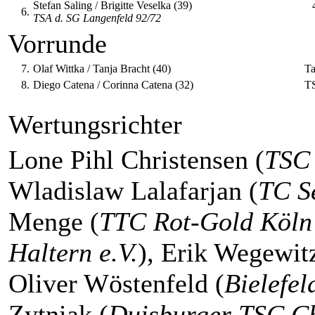
Stefan Saling / Brigitte Veselka (39)
6.
TSA d. SG Langenfeld 92/72
Vorrunde
7.
Olaf Wittka / Tanja Bracht (40)
Ta
8.
Diego Catena / Corinna Catena (32)
T
Wertungsrichter
Lone Pihl Christensen (
TSC 
Wladislaw Lalafarjan (
TC Se
Menge (
TTC Rot-Gold Köln 
Haltern e.V.
), Erik Wegewitz
Oliver Wöstenfeld (
Bielefe
Zytniak (
Duisburger TSC Ch