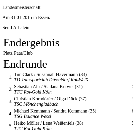
Landesmeisterschaft
Am 31.01.2015 in Essen.
Sen.I A Latein
Endergebnis
Platz
Paar/Club
Endrunde
Tim Clark / Susannah Havermann (33)
1.
TD Tanzsportclub Düsseldorf Rot-Weiß
Sebastian Ahr / Sladana Kerwel (31)
2.
TTC Rot-Gold Köln
Christian Korndörfer / Olga Dück (37)
3.
TSC Mönchengladbach
Michael Kemmann / Sandra Kemmann (35)
4.
TSG Balance Wesel
Heiko Möller / Lena Weißenfels (38)
5.
TTC Rot-Gold Köln