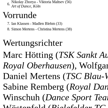
Nikolay Zhorya - Viktoria Maltsev (56)
6.
Art of Dance, Köln
Vorrunde
7.
Ian Klassen - Madlen Blehm (33)
8.
Simon Mertens - Christina Mertens (38)
Wertungsrichter
Marc Hötting (
TSK Sankt Au
Royal Oberhausen
), Wolfga
Daniel Mertens (
TSC Blau-W
Sabine Remberg (
Royal Dan
Winschuh (
Dance Sport Te
Wöstenfeld (
Bielefelder TC