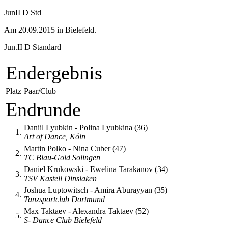
JunII D Std
Am 20.09.2015 in Bielefeld.
Jun.II D Standard
Endergebnis
Platz
Paar/Club
Endrunde
Daniil Lyubkin - Polina Lyubkina (36)
1.
Art of Dance, Köln
Martin Polko - Nina Cuber (47)
2.
TC Blau-Gold Solingen
Daniel Krukowski - Ewelina Tarakanov (34)
3.
TSV Kastell Dinslaken
Joshua Luptowitsch - Amira Aburayyan (35)
4.
Tanzsportclub Dortmund
Max Taktaev - Alexandra Taktaev (52)
5.
S- Dance Club Bielefeld