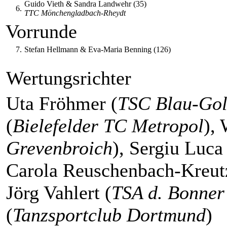
Guido Vieth & Sandra Landwehr (35)
6.
TTC Mönchengladbach-Rheydt
Vorrunde
7.
Stefan Hellmann & Eva-Maria Benning (126)
Wertungsrichter
Uta Fröhmer (
TSC Blau-Go
(
Bielefelder TC Metropol
),
Grevenbroich
), Sergiu Luca 
Carola Reuschenbach-Kreut
Jörg Vahlert (
TSA d. Bonner
(
Tanzsportclub Dortmund
)