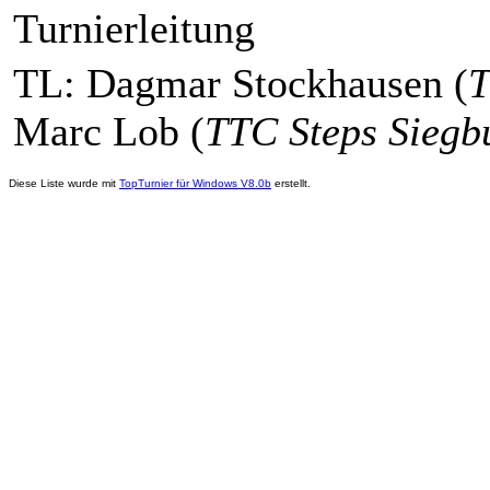
Turnierleitung
TL: Dagmar Stockhausen (
T
Marc Lob (
TTC Steps Siegb
Diese Liste wurde mit
TopTurnier für Windows V8.0b
erstellt.