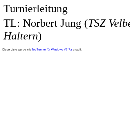
Turnierleitung
TL: Norbert Jung (
TSZ Velb
Haltern
)
Diese Liste wurde mit
TopTurnier für Windows V7.7a
erstellt.