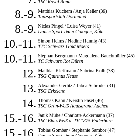
TSC Royal Bonn
8.-9.
Matthias Kuchem / Anja Keller (39)
Tanzsportclub Dortmund
8.-9.
Niclas Pingel / Luisa Weyer (41)
Dance Sport Team Cologne, Köln
10.-11.
Simon Helms / Nadine Hannig (43)
TTC Schwarz-Gold Moers
10.-11.
Stephan Bergmann / Magdalena Bauchmüller (45)
TC Schwarz-Rot Düren
12.
Matthias Kleffmann / Sabrina Kolb (38)
TSG Quirinus Neuss
13.
Alexander Gerlitz / Tabea Schröder (31)
TSG Erkelenz
14.
Thomas Kähn / Kerstin Fasel (46)
TSC Grün-Weiß Aquisgrana Aachen
15.-16.
Janik Mühe / Charlotte Ackermann (37)
TSC Blau-Weiß d. TV 1875 Paderborn
15.-16.
Tobias Gombar / Stephanie Sambor (47)
Dance Sport Team Cologne, Köln