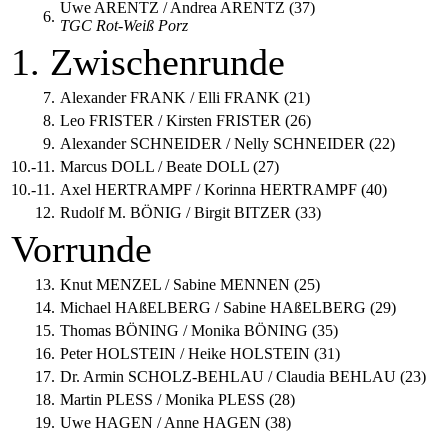
Uwe ARENTZ / Andrea ARENTZ (37)
6.
TGC Rot-Weiß Porz
1. Zwischenrunde
7.
Alexander FRANK / Elli FRANK (21)
8.
Leo FRISTER / Kirsten FRISTER (26)
9.
Alexander SCHNEIDER / Nelly SCHNEIDER (22)
10.-11.
Marcus DOLL / Beate DOLL (27)
10.-11.
Axel HERTRAMPF / Korinna HERTRAMPF (40)
12.
Rudolf M. BÖNIG / Birgit BITZER (33)
Vorrunde
13.
Knut MENZEL / Sabine MENNEN (25)
14.
Michael HAßELBERG / Sabine HAßELBERG (29)
15.
Thomas BÖNING / Monika BÖNING (35)
16.
Peter HOLSTEIN / Heike HOLSTEIN (31)
17.
Dr. Armin SCHOLZ-BEHLAU / Claudia BEHLAU (23)
18.
Martin PLESS / Monika PLESS (28)
19.
Uwe HAGEN / Anne HAGEN (38)