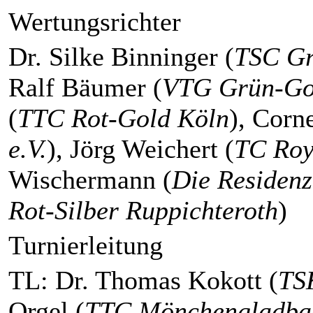
Wertungsrichter
Dr. Silke Binninger (
TSC Gr
Ralf Bäumer (
VTG Grün-Gol
(
TTC Rot-Gold Köln
), Corn
e.V.
), Jörg Weichert (
TC Roy
Wischermann (
Die Residen
Rot-Silber Ruppichteroth
)
Turnierleitung
TL: Dr. Thomas Kokott (
TS
Orgel (
TTC Mönchengladba