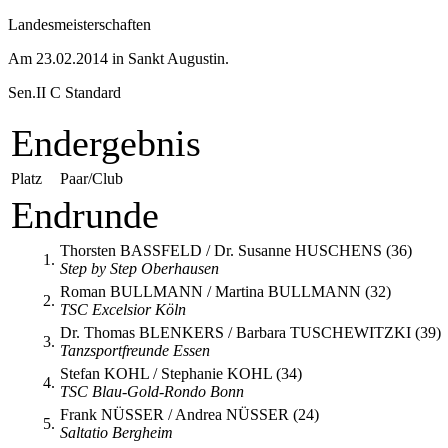
Landesmeisterschaften
Am 23.02.2014 in Sankt Augustin.
Sen.II C Standard
Endergebnis
Platz
Paar/Club
Endrunde
Thorsten BASSFELD / Dr. Susanne HUSCHENS (36)
1.
Step by Step Oberhausen
Roman BULLMANN / Martina BULLMANN (32)
2.
TSC Excelsior Köln
Dr. Thomas BLENKERS / Barbara TUSCHEWITZKI (39)
3.
Tanzsportfreunde Essen
Stefan KOHL / Stephanie KOHL (34)
4.
TSC Blau-Gold-Rondo Bonn
Frank NÜSSER / Andrea NÜSSER (24)
5.
Saltatio Bergheim