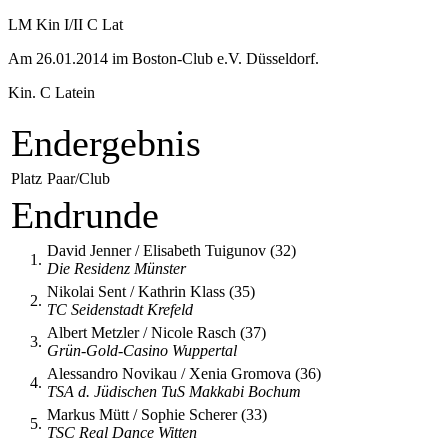
LM Kin I/II C Lat
Am 26.01.2014 im Boston-Club e.V. Düsseldorf.
Kin. C Latein
Endergebnis
Platz
Paar/Club
Endrunde
David Jenner / Elisabeth Tuigunov (32)
1.
Die Residenz Münster
Nikolai Sent / Kathrin Klass (35)
2.
TC Seidenstadt Krefeld
Albert Metzler / Nicole Rasch (37)
3.
Grün-Gold-Casino Wuppertal
Alessandro Novikau / Xenia Gromova (36)
4.
TSA d. Jüdischen TuS Makkabi Bochum
Markus Mütt / Sophie Scherer (33)
5.
TSC Real Dance Witten