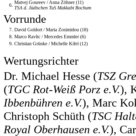
Matvej Goureev / Anna Zöhner (11)
6.
TSA d. Jüdischen TuS Makkabi Bochum
Vorrunde
7.
David Goldort / Maria Zosimidou (18)
8.
Marco Ravlic / Mercedes Emmler (6)
9.
Christian Grünke / Michelle Kifel (12)
Wertungsrichter
Dr. Michael Hesse (
TSZ Gre
(
TGC Rot-Weiß Porz e.V.
), 
Ibbenbühren e.V.
), Marc Kok
Christoph Schüth (
TSC Halte
Royal Oberhausen e.V.
), Ca