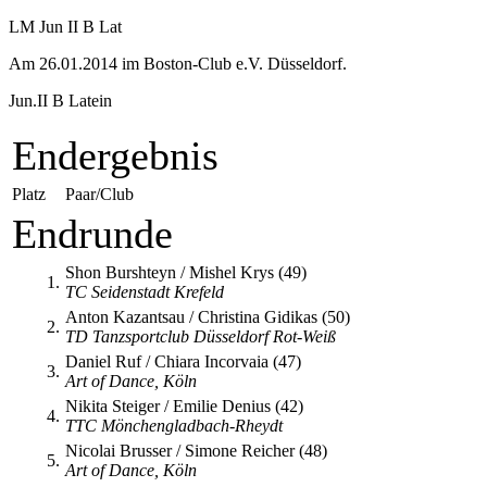
LM Jun II B Lat
Am 26.01.2014 im Boston-Club e.V. Düsseldorf.
Jun.II B Latein
Endergebnis
Platz
Paar/Club
Endrunde
Shon Burshteyn / Mishel Krys (49)
1.
TC Seidenstadt Krefeld
Anton Kazantsau / Christina Gidikas (50)
2.
TD Tanzsportclub Düsseldorf Rot-Weiß
Daniel Ruf / Chiara Incorvaia (47)
3.
Art of Dance, Köln
Nikita Steiger / Emilie Denius (42)
4.
TTC Mönchengladbach-Rheydt
Nicolai Brusser / Simone Reicher (48)
5.
Art of Dance, Köln