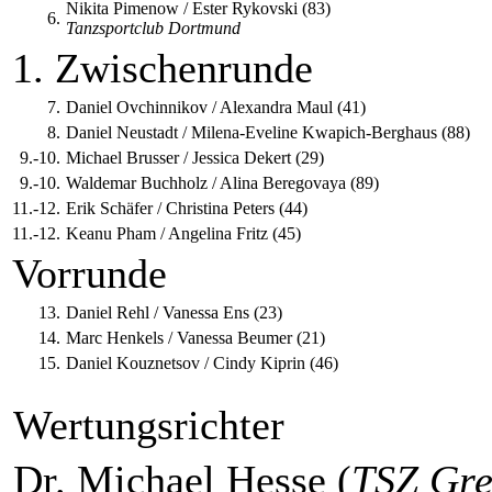
Nikita Pimenow / Ester Rykovski (83)
6.
Tanzsportclub Dortmund
1. Zwischenrunde
7.
Daniel Ovchinnikov / Alexandra Maul (41)
8.
Daniel Neustadt / Milena-Eveline Kwapich-Berghaus (88)
9.-10.
Michael Brusser / Jessica Dekert (29)
9.-10.
Waldemar Buchholz / Alina Beregovaya (89)
11.-12.
Erik Schäfer / Christina Peters (44)
11.-12.
Keanu Pham / Angelina Fritz (45)
Vorrunde
13.
Daniel Rehl / Vanessa Ens (23)
14.
Marc Henkels / Vanessa Beumer (21)
15.
Daniel Kouznetsov / Cindy Kiprin (46)
Wertungsrichter
Dr. Michael Hesse (
TSZ Gre