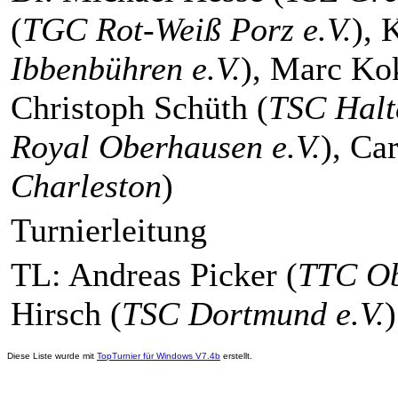
(
TGC Rot-Weiß Porz e.V.
), 
Ibbenbühren e.V.
), Marc Kok
Christoph Schüth (
TSC Halte
Royal Oberhausen e.V.
), Ca
Charleston
)
Turnierleitung
TL: Andreas Picker (
TTC Ob
Hirsch (
TSC Dortmund e.V.
)
Diese Liste wurde mit
TopTurnier für Windows V7.4b
erstellt.