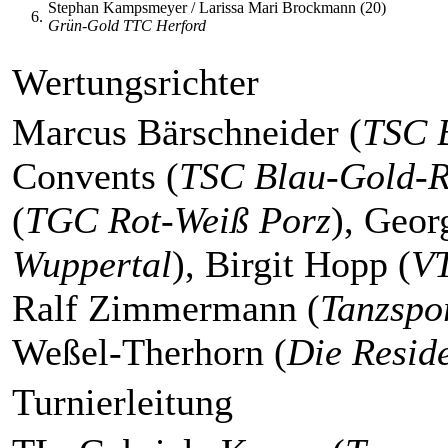
Stephan Kampsmeyer / Larissa Mari Brockmann (20)
6.
Grün-Gold TTC Herford
Wertungsrichter
Marcus Bärschneider (
TSC 
Convents (
TSC Blau-Gold-
(
TGC Rot-Weiß Porz
), Geor
Wuppertal
), Birgit Hopp (
VT
Ralf Zimmermann (
Tanzspo
Weßel-Therhorn (
Die Resid
Turnierleitung