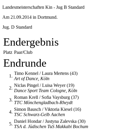
Landesmeisterschaften Kin - Jug B Standard
Am 21.09.2014 in Dortmund.
Jug. D Standard
Endergebnis
Platz
Paar/Club
Endrunde
Timo Kennel / Laura Mertens (43)
1.
Art of Dance, Köln
Niclas Pingel / Luisa Weyer (19)
2.
Dance Sport Team Cologne, Köln
Roman Krell / Sofia Vaysburg (37)
3.
TTC Mönchengladbach-Rheydt
Simon Bausch / Viktoria Kiesel (16)
4.
TSC Schwarz-Gelb Aachen
Daniel Hondar / Justyna Zalevska (30)
5.
TSA d. Jüdischen TuS Makkabi Bochum