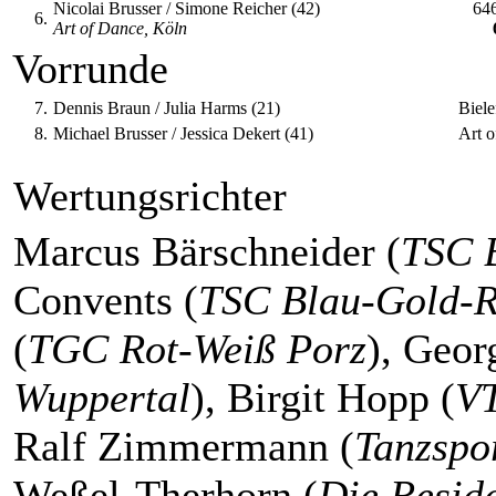
Nicolai Brusser / Simone Reicher (42)
64
6.
Art of Dance, Köln
Vorrunde
7.
Dennis Braun / Julia Harms (21)
Biele
8.
Michael Brusser / Jessica Dekert (41)
Art 
Wertungsrichter
Marcus Bärschneider (
TSC 
Convents (
TSC Blau-Gold-
(
TGC Rot-Weiß Porz
), Geor
Wuppertal
), Birgit Hopp (
VT
Ralf Zimmermann (
Tanzspo
Weßel-Therhorn (
Die Resid