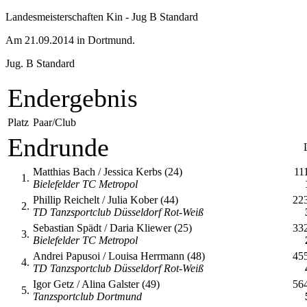
Landesmeisterschaften Kin - Jug B Standard
Am 21.09.2014 in Dortmund.
Jug. B Standard
Endergebnis
Platz
Paar/Club
Endrunde
Matthias Bach / Jessica Kerbs (24)
11
1.
Bielefelder TC Metropol
Phillip Reichelt / Julia Kober (44)
22
2.
TD Tanzsportclub Düsseldorf Rot-Weiß
Sebastian Spädt / Daria Kliewer (25)
33
3.
Bielefelder TC Metropol
Andrei Papusoi / Louisa Herrmann (48)
45
4.
TD Tanzsportclub Düsseldorf Rot-Weiß
Igor Getz / Alina Galster (49)
56
5.
Tanzsportclub Dortmund