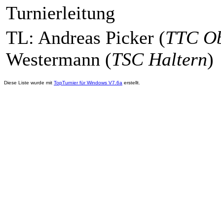
Turnierleitung
TL: Andreas Picker (
TTC Ob
Westermann (
TSC Haltern
)
Diese Liste wurde mit
TopTurnier für Windows V7.6a
erstellt.