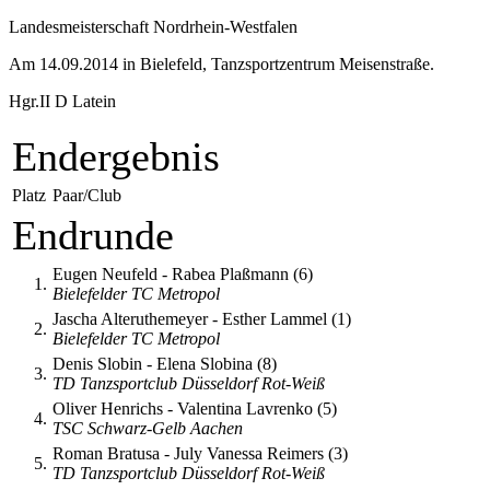
Landesmeisterschaft Nordrhein-Westfalen
Am 14.09.2014 in Bielefeld, Tanzsportzentrum Meisenstraße.
Hgr.II D Latein
Endergebnis
Platz
Paar/Club
Endrunde
Eugen Neufeld - Rabea Plaßmann (6)
1.
Bielefelder TC Metropol
Jascha Alteruthemeyer - Esther Lammel (1)
2.
Bielefelder TC Metropol
Denis Slobin - Elena Slobina (8)
3.
TD Tanzsportclub Düsseldorf Rot-Weiß
Oliver Henrichs - Valentina Lavrenko (5)
4.
TSC Schwarz-Gelb Aachen
Roman Bratusa - July Vanessa Reimers (3)
5.
TD Tanzsportclub Düsseldorf Rot-Weiß