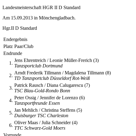
Landesmeisterschaft HGR II D Standard
Am 15.09.2013 in Mönchengladbach.
Hgr.II D Standard
Endergebnis
Platz
Paar/Club
Endrunde
Jens Ehrentreich / Leonie Müller-Frerich (3)
1.
Tanzsportclub Dortmund
Arndt Frederik Tillmann / Magdalena Tillmann (8)
2.
TD Tanzsportclub Düsseldorf Rot-Weiß
Patrick Rausch / Diana Calugarescu (7)
3.
TSC Blau-Gold-Rondo Bonn
Peter Ossig / Jennifer de Lorenzo (6)
4.
Tanzsportfreunde Essen
Jan Mehlich / Christina Steffens (5)
5.
Duisburger TSC Charleston
Oliver Maas / Julia Schneider (4)
6.
TTC Schwarz-Gold Moers
Vorrunde