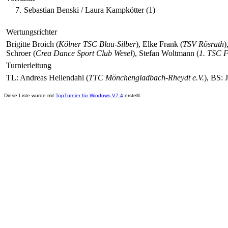
7.
Sebastian Benski / Laura Kampkötter (1)
Wertungsrichter
Brigitte Broich (
Kölner TSC Blau-Silber
), Elke Frank (
TSV Rösrath
)
Schroer (
Crea Dance Sport Club Wesel
), Stefan Woltmann (
1. TSC F
Turnierleitung
TL: Andreas Hellendahl (
TTC Mönchengladbach-Rheydt e.V.
), BS: 
Diese Liste wurde mit
TopTurnier für Windows V7.4
erstellt.