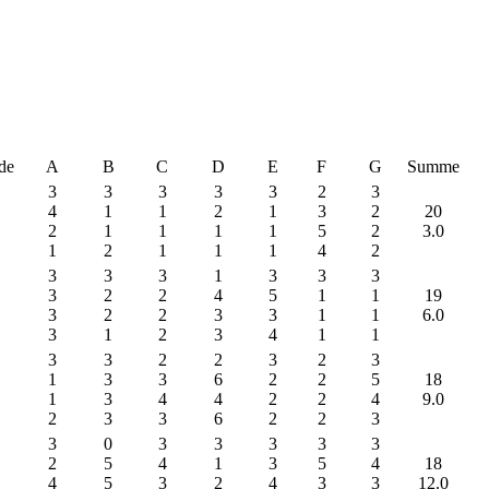
de
A
B
C
D
E
F
G
Summe
3
3
3
3
3
2
3
4
1
1
2
1
3
2
20
2
1
1
1
1
5
2
3.0
1
2
1
1
1
4
2
3
3
3
1
3
3
3
3
2
2
4
5
1
1
19
3
2
2
3
3
1
1
6.0
3
1
2
3
4
1
1
3
3
2
2
3
2
3
1
3
3
6
2
2
5
18
1
3
4
4
2
2
4
9.0
2
3
3
6
2
2
3
3
0
3
3
3
3
3
2
5
4
1
3
5
4
18
4
5
3
2
4
3
3
12.0