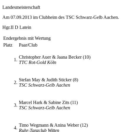
Landesmeisterschaft
Am 07.09.2013 im Clubheim des TSC Schwarz-Gelb Aachen.
Hgr.II D Latein
Endergebnis mit Wertung
Platz
Paar/Club
Christopher Auer & Jaana Becker (10)
1.
TTC Rot-Gold Köln
Stefan May & Judith Sticker (8)
2.
TSC Schwarz-Gelb Aachen
Marcel Hark & Sabine Zits (11)
3.
TSC Schwarz-Gelb Aachen
Timo Wegmann & Anina Weber (12)
4.
Ruhr-Tanzclub Witten