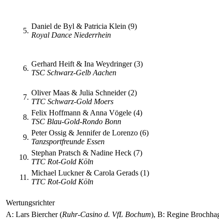
Daniel de Byl & Patricia Klein (9)
5.
Royal Dance Niederrhein
Gerhard Heift & Ina Weydringer (3)
6.
TSC Schwarz-Gelb Aachen
Oliver Maas & Julia Schneider (2)
7.
TTC Schwarz-Gold Moers
Felix Hoffmann & Anna Vögele (4)
8.
TSC Blau-Gold-Rondo Bonn
Peter Ossig & Jennifer de Lorenzo (6)
9.
Tanzsportfreunde Essen
Stephan Pratsch & Nadine Heck (7)
10.
TTC Rot-Gold Köln
Michael Luckner & Carola Gerads (1)
11.
TTC Rot-Gold Köln
Wertungsrichter
A: Lars Biercher (
Ruhr-Casino d. VfL Bochum
), B: Regine Brochha