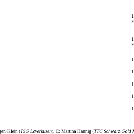
1
F
1
F
1
1
1
1
1
gen-Klein (
TSG Leverkusen
), C: Martina Hannig (
TTC Schwarz-Gold 