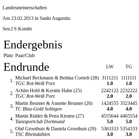
Landesmeisterschaften
Am 23.02.2013 in Sankt Augustin.
Sen.I S Kombi
Endergebnis
Platz
Paar/Club
Endrunde
LW
TG
Michael Beckmann & Bettina Corneli (28)
3111211
1111111
1.
TGC Rot-Weiß Porz
1.0
1.0
Achim Hobl & Kerstin Hahn (25)
2242122
2232222
2.
TGC Rot-Weiß Porz
2.0
2.0
Martin Beumer & Annette Beumer (26)
1424555
3523445
3.
TC Blau-Gold Solingen
4.0
4.0
Martin Ridder & Petra Kirsten (27)
4555644
4465554
4.
Tanzsportclub Dortmund
5.0
5.0
Olaf Groothuis & Daniela Groothuis (29)
5363333
5354333
5.
TSC Rheindahlen
3.0
3.0