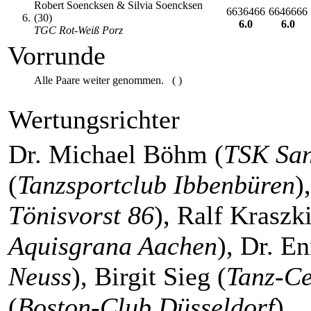
Robert Soencksen & Silvia Soencksen
6636466
6646666
6.
(30)
6.0
6.0
TGC Rot-Weiß Porz
Vorrunde
Alle Paare weiter genommen. ( )
Wertungsrichter
Dr. Michael Böhm (
TSK San
(
Tanzsportclub Ibbenbüren
)
Tönisvorst 86
), Ralf Kraszk
Aquisgrana Aachen
), Dr. E
Neuss
), Birgit Sieg (
Tanz-Ce
(
Boston-Club Düsseldorf
)