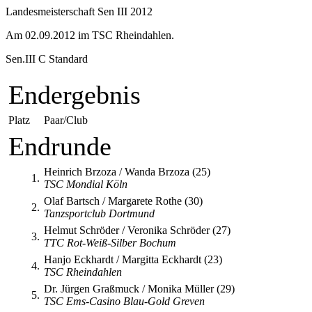
Landesmeisterschaft Sen III 2012
Am 02.09.2012 im TSC Rheindahlen.
Sen.III C Standard
Endergebnis
Platz
Paar/Club
Endrunde
Heinrich Brzoza / Wanda Brzoza (25)
1.
TSC Mondial Köln
Olaf Bartsch / Margarete Rothe (30)
2.
Tanzsportclub Dortmund
Helmut Schröder / Veronika Schröder (27)
3.
TTC Rot-Weiß-Silber Bochum
Hanjo Eckhardt / Margitta Eckhardt (23)
4.
TSC Rheindahlen
Dr. Jürgen Graßmuck / Monika Müller (29)
5.
TSC Ems-Casino Blau-Gold Greven