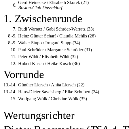
Gerd Heinecke / Elisabeth Skorek (21)
6.
Boston-Club Düsseldorf
1. Zwischenrunde
7.
Rudi Warratz / Gabi Schröer-Warratz (33)
8.-9.
Heinz Günter Scharf / Claudia Mehlis (26)
8.-9.
Walter Stupp / Irmgard Stupp (34)
10.
Paul Schröder / Margarete Schröder (31)
11.
Peter Wildt / Elisabeth Wildt (32)
12.
Hubert Kusch / Heike Kusch (36)
Vorrunde
13.-14.
Günther Liersch / Anita Liersch (22)
13.-14.
Hans-Dieter Savelsberg / Elke Schubert (24)
15.
Wolfgang Wölk / Christine Wölk (35)
Wertungsrichter