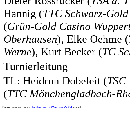
Dieter Rossrucker (
TSA d. 
Hannig (
TTC Schwarz-Gold
(
Grün-Gold Casino Wuppert
Oberhausen
), Elke Oehme (
Werne
), Kurt Becker (
TC Sc
Turnierleitung
TL: Heidrun Dobeleit (
TSC 
(
TTC Mönchengladbach-Rh
Diese Liste wurde mit
TopTurnier für Windows V7.0d
erstellt.