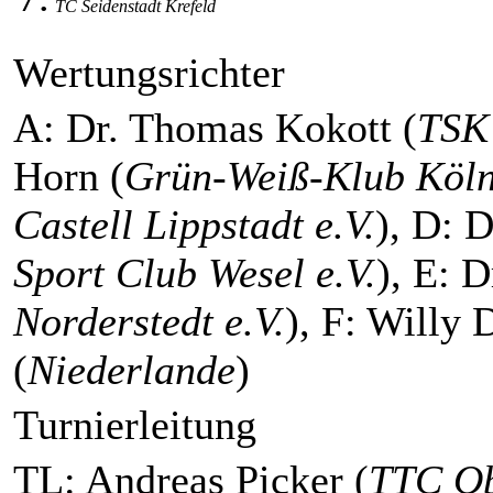
TC Seidenstadt Krefeld
Wertungsrichter
A: Dr. Thomas Kokott (
TSK 
Horn (
Grün-Weiß-Klub Köln
Castell Lippstadt e.V.
), D: D
Sport Club Wesel e.V.
), E: 
Norderstedt e.V.
), F: Willy 
(
Niederlande
)
Turnierleitung
TL: Andreas Picker (
TTC Ob