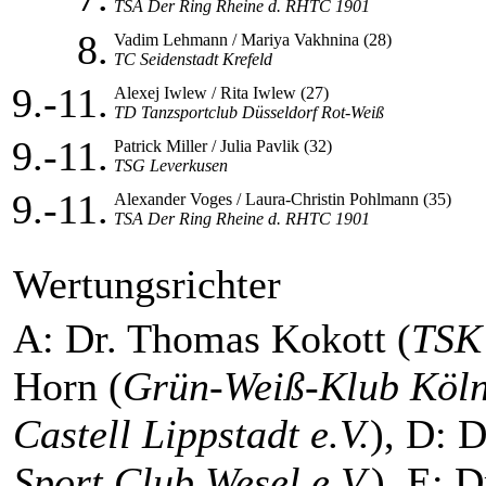
TSA Der Ring Rheine d. RHTC 1901
8.
Vadim Lehmann / Mariya Vakhnina (28)
TC Seidenstadt Krefeld
9.-11.
Alexej Iwlew / Rita Iwlew (27)
TD Tanzsportclub Düsseldorf Rot-Weiß
9.-11.
Patrick Miller / Julia Pavlik (32)
TSG Leverkusen
9.-11.
Alexander Voges / Laura-Christin Pohlmann (35)
TSA Der Ring Rheine d. RHTC 1901
Wertungsrichter
A: Dr. Thomas Kokott (
TSK 
Horn (
Grün-Weiß-Klub Köln
Castell Lippstadt e.V.
), D: D
Sport Club Wesel e.V.
), E: 