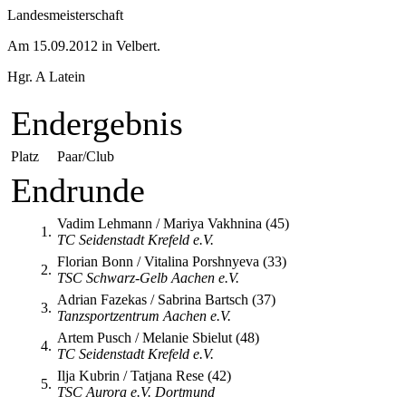
Landesmeisterschaft
Am 15.09.2012 in Velbert.
Hgr. A Latein
Endergebnis
Platz
Paar/Club
Endrunde
Vadim Lehmann / Mariya Vakhnina (45)
1.
TC Seidenstadt Krefeld e.V.
Florian Bonn / Vitalina Porshnyeva (33)
2.
TSC Schwarz-Gelb Aachen e.V.
Adrian Fazekas / Sabrina Bartsch (37)
3.
Tanzsportzentrum Aachen e.V.
Artem Pusch / Melanie Sbielut (48)
4.
TC Seidenstadt Krefeld e.V.
Ilja Kubrin / Tatjana Rese (42)
5.
TSC Aurora e.V. Dortmund