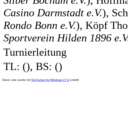
Silber Bochum e.V.
), Hoffm
Casino Darmstadt e.V.
), Sc
Rondo Bonn e.V.
), Köpf Th
Sportverein Hilden 1896 e.V
Turnierleitung
TL: (
), BS: (
)
Diese Liste wurde mit
TopTurnier für Windows V7.0
erstellt.