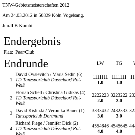
TNW-Gebietsmeisterschaften 2012
Am 24.03.2012 in 50829 Köln-Vogelsang.
Jun.II B Kombi
Endergebnis
Platz
Paar/Club
Endrunde
LW
TG
David Ovsievitch / Maria Sedin (6)
1111111
1111111
11
1.
TD Tanzsportclub Düsseldorf Rot-
1.0
1.0
Weiß
Florian Schell / Christina Gidikas (4)
2222223
3223222
23
2.
TD Tanzsportclub Düsseldorf Rot-
2.0
2.0
Weiß
David Kislitzki / Veronika Bauer (1)
3333432
2432333
32
3.
Tanzsportclub Dortmund
3.0
3.0
Richard Fiege / Jennifer Dick (2)
4554646
4545645
44
4.
TD Tanzsportclub Düsseldorf Rot-
4.0
4.0
Weiß