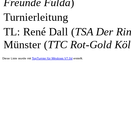
Freunde Fulda
)
Turnierleitung
TL: René Dall (
TSA Der Ri
Münster (
TTC Rot-Gold Kö
Diese Liste wurde mit
TopTurnier für Windows V7.0d
erstellt.