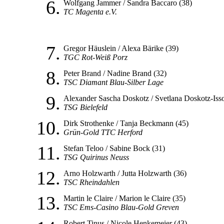
6.
Wolfgang Jammer / Sandra Baccaro (38)
TC Magenta e.V.
7.
Gregor Häuslein / Alexa Bärike (39)
TGC Rot-Weiß Porz
8.
Peter Brand / Nadine Brand (32)
TSC Diamant Blau-Silber Lage
9.
Alexander Sascha Doskotz / Svetlana Doskotz-Iss
TSG Bielefeld
10.
Dirk Strothenke / Tanja Beckmann (45)
Grün-Gold TTC Herford
11.
Stefan Teloo / Sabine Bock (31)
TSG Quirinus Neuss
12.
Arno Holzwarth / Jutta Holzwarth (36)
TSC Rheindahlen
13.
Martin le Claire / Marion le Claire (35)
TSC Ems-Casino Blau-Gold Greven
Robert Tinus / Nicole Henkemeier (43)