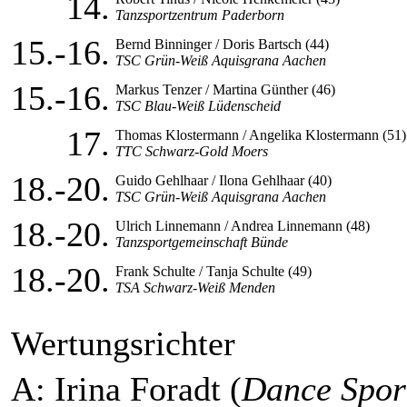
14.
Tanzsportzentrum Paderborn
15.-16.
Bernd Binninger / Doris Bartsch (44)
TSC Grün-Weiß Aquisgrana Aachen
15.-16.
Markus Tenzer / Martina Günther (46)
TSC Blau-Weiß Lüdenscheid
17.
Thomas Klostermann / Angelika Klostermann (51)
TTC Schwarz-Gold Moers
18.-20.
Guido Gehlhaar / Ilona Gehlhaar (40)
TSC Grün-Weiß Aquisgrana Aachen
18.-20.
Ulrich Linnemann / Andrea Linnemann (48)
Tanzsportgemeinschaft Bünde
18.-20.
Frank Schulte / Tanja Schulte (49)
TSA Schwarz-Weiß Menden
Wertungsrichter
A: Irina Foradt (
Dance Spor