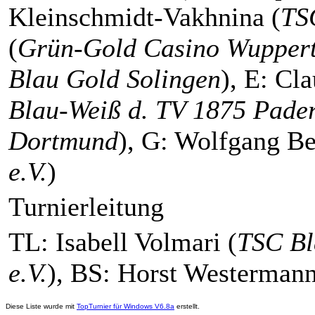
Kleinschmidt-Vakhnina (
TS
(
Grün-Gold Casino Wuppert
Blau Gold Solingen
), E: Cl
Blau-Weiß d. TV 1875 Pade
Dortmund
), G: Wolfgang Be
e.V.
)
Turnierleitung
TL: Isabell Volmari (
TSC Bl
e.V.
), BS: Horst Westermann
Diese Liste wurde mit
TopTurnier für Windows V6.8a
erstellt.