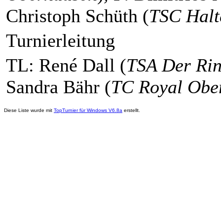
Christoph Schüth (
TSC Halt
Turnierleitung
TL: René Dall (
TSA Der Ri
Sandra Bähr (
TC Royal Obe
Diese Liste wurde mit
TopTurnier für Windows V6.8a
erstellt.