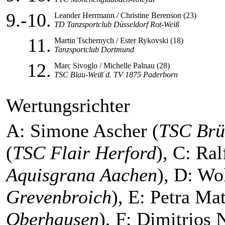
9.-10.
Leander Herrmann / Christine Berenson (23)
TD Tanzsportclub Düsseldorf Rot-Weiß
11.
Martin Tschernych / Ester Rykovski (18)
Tanzsportclub Dortmund
12.
Marc Sivoglo / Michelle Palnau (28)
TSC Blau-Weiß d. TV 1875 Paderborn
Wertungsrichter
A: Simone Ascher (
TSC Brü
(
TSC Flair Herford
), C: Ra
Aquisgrana Aachen
), D: Wo
Grevenbroich
), E: Petra Ma
Oberhausen
), F: Dimitrios 