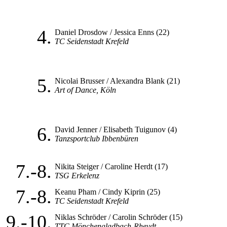
4.
Daniel Drosdow / Jessica Enns (22)
TC Seidenstadt Krefeld
5.
Nicolai Brusser / Alexandra Blank (21)
Art of Dance, Köln
6.
David Jenner / Elisabeth Tuigunov (4)
Tanzsportclub Ibbenbüren
7.-8.
Nikita Steiger / Caroline Herdt (17)
TSG Erkelenz
7.-8.
Keanu Pham / Cindy Kiprin (25)
TC Seidenstadt Krefeld
9.-10.
Niklas Schröder / Carolin Schröder (15)
TTC Mönchengladbach-Rheydt