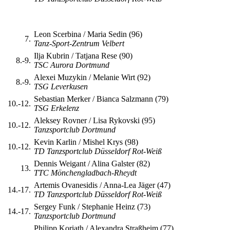
Leon Scerbina / Maria Sedin (96)
7.
Tanz-Sport-Zentrum Velbert
Ilja Kubrin / Tatjana Rese (90)
8.-9.
TSC Aurora Dortmund
Alexei Muzykin / Melanie Wirt (92)
8.-9.
TSG Leverkusen
Sebastian Merker / Bianca Salzmann (79)
10.-12.
TSG Erkelenz
Aleksey Rovner / Lisa Rykovski (95)
10.-12.
Tanzsportclub Dortmund
Kevin Karlin / Mishel Krys (98)
10.-12.
TD Tanzsportclub Düsseldorf Rot-Weiß
Dennis Weigant / Alina Galster (82)
13.
TTC Mönchengladbach-Rheydt
Artemis Ovanesidis / Anna-Lea Jäger (47)
14.-17.
TD Tanzsportclub Düsseldorf Rot-Weiß
Sergey Funk / Stephanie Heinz (73)
14.-17.
Tanzsportclub Dortmund
Philipp Koriath / Alexandra Straßheim (77)