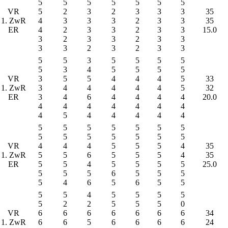
5
5
5
5
5
5
5
VR
5
2
3
2
3
3
3
35
1. ZwR
4
3
3
3
2
3
3
35
ER
4
2
3
3
2
3
3
15.0
3
2
3
3
2
3
3
3
3
2
3
2
3
3
5
5
3
5
5
5
5
5
3
4
5
5
5
5
VR
3
5
5
4
4
4
5
33
1. ZwR
3
4
4
4
4
4
5
32
ER
3
4
6
4
4
4
4
20.0
4
4
4
4
4
4
4
4
5
4
4
4
4
4
5
5
5
5
5
5
5
5
5
5
5
5
5
5
VR
4
4
4
5
5
5
4
35
1. ZwR
5
5
6
5
5
5
4
35
ER
5
5
4
5
5
5
5
25.0
5
5
5
6
5
5
5
5
4
6
5
6
5
5
5
5
4
5
5
5
5
5
2
2
5
5
5
0
VR
6
6
6
6
6
6
6
34
1. ZwR
6
6
5
6
6
6
6
24