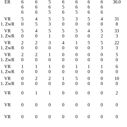
ER
6
6
5
6
6
6
6
30.0
6
6
6
5
6
6
6
6
6
5
6
5
6
6
VR
5
4
5
5
3
5
4
31
1. ZwR
0
5
3
0
0
0
0
8
VR
5
4
5
5
5
4
5
33
1. ZwR
0
0
1
0
0
0
2
3
VR
2
2
3
4
1
5
5
22
1. ZwR
0
0
0
0
0
0
3
3
VR
2
2
1
0
0
0
0
5
1. ZwR
0
0
0
0
0
0
0
0
VR
1
1
1
0
1
1
1
6
1. ZwR
0
0
0
0
0
0
0
0
VR
0
2
2
1
5
0
0
10
1. ZwR
0
0
0
0
0
0
0
0
VR
0
1
1
0
0
0
0
2
VR
0
0
0
0
0
0
0
0
VR
0
0
0
0
0
0
0
0