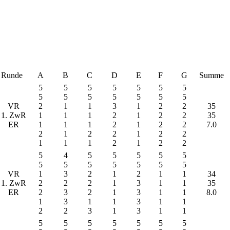
Runde
A
B
C
D
E
F
G
Summe
5
5
5
5
5
5
5
5
5
5
5
5
5
5
VR
2
1
1
3
1
2
2
35
1. ZwR
1
1
1
2
1
2
2
35
ER
1
1
1
2
1
2
2
7.0
2
1
2
2
1
2
2
1
1
1
2
1
2
2
5
4
5
5
5
5
5
5
5
5
5
5
5
5
VR
1
3
2
1
2
1
1
34
1. ZwR
2
2
2
1
3
1
1
35
ER
2
3
2
1
3
1
1
8.0
1
3
1
1
3
1
1
2
2
3
1
3
1
1
5
5
5
5
5
5
5