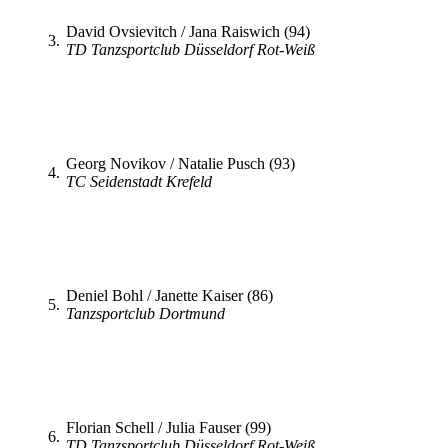
David Ovsievitch / Jana Raiswich (94)
3.
TD Tanzsportclub Düsseldorf Rot-Weiß
Georg Novikov / Natalie Pusch (93)
4.
TC Seidenstadt Krefeld
Deniel Bohl / Janette Kaiser (86)
5.
Tanzsportclub Dortmund
Florian Schell / Julia Fauser (99)
6.
TD Tanzsportclub Düsseldorf Rot-Weiß