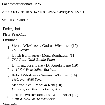
Landesmeisterschaft TNW
Am 05.09.2010 in 51147 Köln-Porz, Georg-Elser-Str. 1.
Sen.III C Standard
Endergebnis
Platz
Paar/Club
Endrunde
Werner Wleklinski / Gudrun Wleklinski (15)
1.
TSC Werne
Ulrich Bornhauser / Mona Bornhauser (11)
2.
TSC Blau-Gold-Rondo Bonn
Dr. Franz-Josef Lang / Dr. Aurelia Lang (19)
3.
TTC Rot-Weiß-Silber Bochum
Robert Wlodawer / Susanne Wlodawer (16)
4.
TGC Rot-Weiß Porz
Manfred Kehl / Monika Kehl (18)
5.
Dance Sport Team Cologne, Köln
Gerd R. Wolffersdorf / Ilse Wolffersdorf (17)
6.
Grün-Gold-Casino Wuppertal
Vorrunde