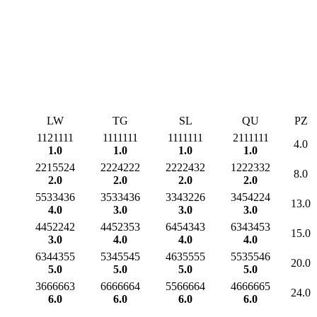
LW
TG
SL
QU
PZ
1121111
1111111
1111111
2111111
4.0
1.0
1.0
1.0
1.0
2215524
2224222
2222432
1222332
8.0
2.0
2.0
2.0
2.0
5533436
3533436
3343226
3454224
13.0
4.0
3.0
3.0
3.0
4452242
4452353
6454343
6343453
15.0
3.0
4.0
4.0
4.0
6344355
5345545
4635555
5535546
20.0
5.0
5.0
5.0
5.0
3666663
6666664
5566664
4666665
24.0
6.0
6.0
6.0
6.0