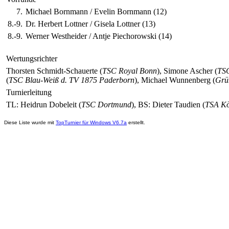
7.
Michael Bornmann / Evelin Bornmann (12)
8.-9.
Dr. Herbert Lottner / Gisela Lottner (13)
8.-9.
Werner Westheider / Antje Piechorowski (14)
Wertungsrichter
Thorsten Schmidt-Schauerte (
TSC Royal Bonn
), Simone Ascher (
TSC
(
TSC Blau-Weiß d. TV 1875 Paderborn
), Michael Wunnenberg (
Grü
Turnierleitung
TL: Heidrun Dobeleit (
TSC Dortmund
), BS: Dieter Taudien (
TSA Kö
Diese Liste wurde mit
TopTurnier für Windows V6.7a
erstellt.