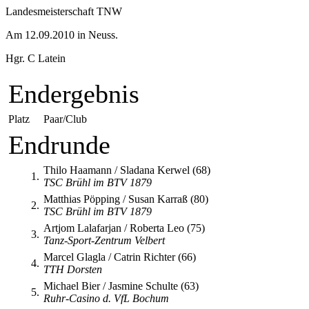
Landesmeisterschaft TNW
Am 12.09.2010 in Neuss.
Hgr. C Latein
Endergebnis
Platz
Paar/Club
Endrunde
Thilo Haamann / Sladana Kerwel (68)
1.
TSC Brühl im BTV 1879
Matthias Pöpping / Susan Karraß (80)
2.
TSC Brühl im BTV 1879
Artjom Lalafarjan / Roberta Leo (75)
3.
Tanz-Sport-Zentrum Velbert
Marcel Glagla / Catrin Richter (66)
4.
TTH Dorsten
Michael Bier / Jasmine Schulte (63)
5.
Ruhr-Casino d. VfL Bochum