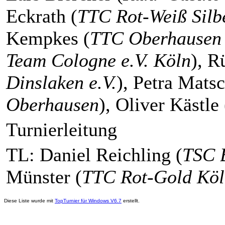
Eckrath (
TTC Rot-Weiß Silb
Kempkes (
TTC Oberhausen 
Team Cologne e.V. Köln
), R
Dinslaken e.V.
), Petra Mats
Oberhausen
), Oliver Kästle 
Turnierleitung
TL: Daniel Reichling (
TSC B
Münster (
TTC Rot-Gold Köln
Diese Liste wurde mit
TopTurnier für Windows V6.7
erstellt.